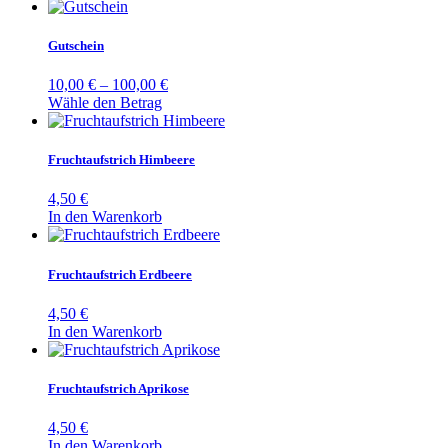
Gutschein
10,00
€
–
100,00
€
Dieses
Wähle den Betrag
Produkt
weist
mehrere
Fruchtaufstrich Himbeere
Varianten
auf.
4,50
€
Die
In den Warenkorb
Optionen
können
auf
Fruchtaufstrich Erdbeere
der
Produktseite
4,50
€
gewählt
In den Warenkorb
werden
Fruchtaufstrich Aprikose
4,50
€
In den Warenkorb